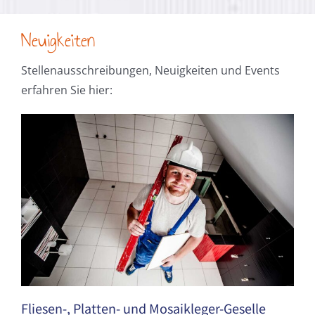
Daniel Ba.
Google Bewertung
T. Schroeder
Google Bewertung
gern immer wieder!
Neuigkeiten
triPlus Systemhaus
Google
Stellenausschreibungen, Neuigkeiten und Events
Bewertung
erfahren Sie hier:
Fliesen-, Platten- und Mosaikleger-Geselle