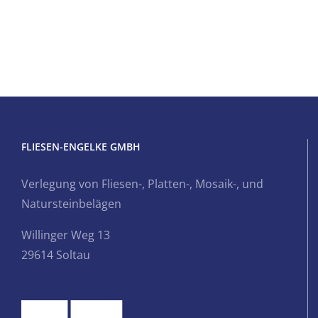
FLIESEN-ENGELKE GMBH
Verlegung von Fliesen-, Platten-, Mosaik-, und
Natursteinbelägen
Willinger Weg 13
29614 Soltau