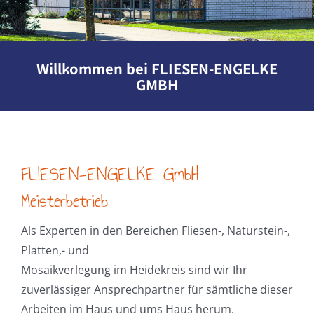
Jobs & Karriere
Das meistern wir
Willkommen bei FLIESEN-ENGELKE
Referenzen
GMBH
FLIESEN-ENGELKE GmbH
Meisterbetrieb
Als Experten in den Bereichen Fliesen-, Naturstein-,
Platten,- und
Mosaik­ver­le­gung im Heidekreis sind wir Ihr
zuverlässiger An­sprech­partner für sämtliche dieser
Arbeiten im Haus und ums Haus herum.